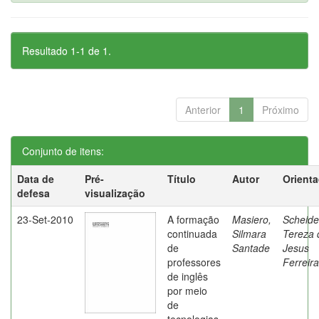
Resultado 1-1 de 1.
Anterior
1
Próximo
Conjunto de itens:
Data de
Pré-
Título
Autor
Orient
defesa
visualização
23-Set-2010
A formação
Masiero,
Scheide
continuada
Silmara
Tereza 
de
Santade
Jesus
professores
Ferreira
de inglês
por meio
de