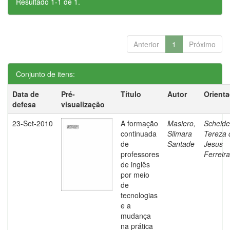
Resultado 1-1 de 1.
Anterior
1
Próximo
Conjunto de itens:
Data de
Pré-
Título
Autor
Orient
defesa
visualização
23-Set-2010
A formação
Masiero,
Scheide
continuada
Silmara
Tereza 
de
Santade
Jesus
professores
Ferreira
de inglês
por meio
de
tecnologias
e a
mudança
na prática