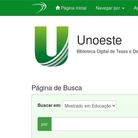
Página inicial
Navegar por
A
Skip
navigation
Unoeste
Biblioteca Digital de Teses e D
Página de Busca
Buscar em:
por