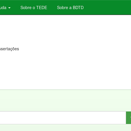
juda
Sobre o TEDE
Sobre a BDTD
issertações