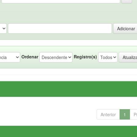
Ordenar
Registro(s)
Anterior
1
P