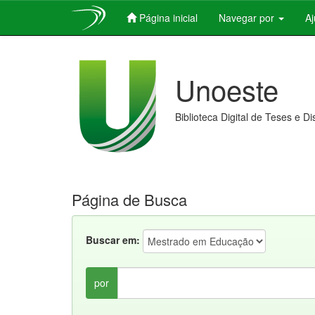
Página inicial
Navegar por
A
Skip
navigation
Unoeste
Biblioteca Digital de Teses e D
Página de Busca
Buscar em:
por