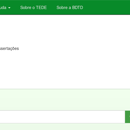
juda
Sobre o TEDE
Sobre a BDTD
issertações