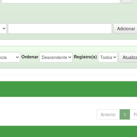
Ordenar
Registro(s)
Anterior
1
P