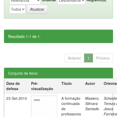
Resultado 1-1 de 1.
Anterior
1
Próximo
Conjunto de itens:
Data de
Pré-
Título
Autor
Orient
defesa
visualização
23-Set-2010
A formação
Masiero,
Scheide
continuada
Silmara
Tereza 
de
Santade
Jesus
professores
Ferreira