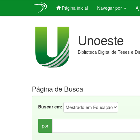
Página inicial
Navegar por
A
Skip
navigation
Unoeste
Biblioteca Digital de Teses e D
Página de Busca
Buscar em:
por