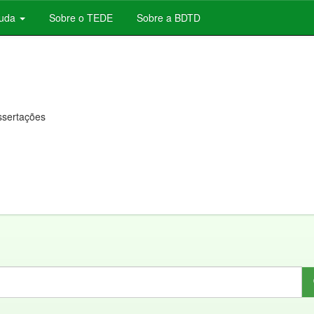
juda
Sobre o TEDE
Sobre a BDTD
issertações