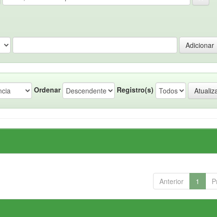
Ordenar
Registro(s)
Anterior
1
P