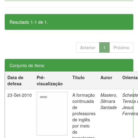
Resultado 1-1 de 1.
Anterior
1
Próximo
Conjunto de itens:
Data de
Pré-
Título
Autor
Orient
defesa
visualização
23-Set-2010
A formação
Masiero,
Scheide
continuada
Silmara
Tereza 
de
Santade
Jesus
professores
Ferreira
de inglês
por meio
de