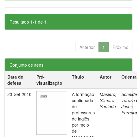
Resultado 1-1 de 1.
Anterior
1
Próximo
Conjunto de itens:
Data de
Pré-
Título
Autor
Orient
defesa
visualização
23-Set-2010
A formação
Masiero,
Scheide
continuada
Silmara
Tereza 
de
Santade
Jesus
professores
Ferreira
de inglês
por meio
de