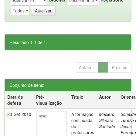
Resultado 1-1 de 1.
Anterior
1
Próximo
Conjunto de itens:
Data de
Pré-
Título
Autor
Orient
defesa
visualização
23-Set-2010
A formação
Masiero,
Scheide
continuada
Silmara
Tereza 
de
Santade
Jesus
professores
Ferreira