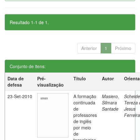
Resultado 1-1 de 1.
Anterior
1
Próximo
Conjunto de itens:
Data de
Pré-
Título
Autor
Orient
defesa
visualização
23-Set-2010
A formação
Masiero,
Scheide
continuada
Silmara
Tereza 
de
Santade
Jesus
professores
Ferreira
de inglês
por meio
de