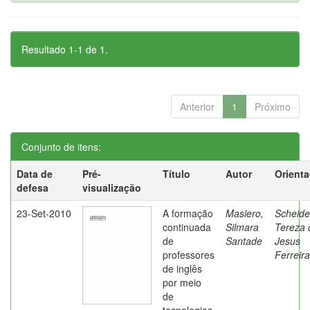
Resultado 1-1 de 1.
Anterior
1
Próximo
Conjunto de itens:
Data de
Pré-
Título
Autor
Orient
defesa
visualização
23-Set-2010
A formação
Masiero,
Scheide
continuada
Silmara
Tereza 
de
Santade
Jesus
professores
Ferreira
de inglês
por meio
de