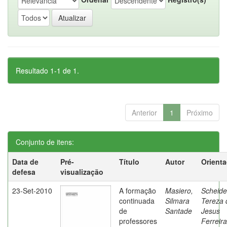
Resultado 1-1 de 1.
Anterior
1
Próximo
Conjunto de itens:
Data de
Pré-
Título
Autor
Orient
defesa
visualização
23-Set-2010
A formação
Masiero,
Scheide
continuada
Silmara
Tereza 
de
Santade
Jesus
professores
Ferreira