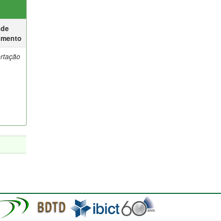
 de
umento
ertação