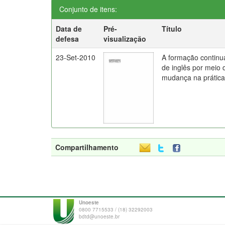
Conjunto de itens:
Data de
Pré-
Título
defesa
visualização
23-Set-2010
A formação continu
de inglês por meio 
mudança na prática
Compartilhamento
Unoeste
0800 7715533 / (18) 32292003
bdtd@unoeste.br