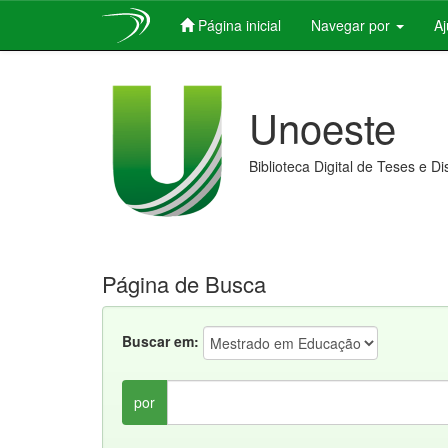
Página inicial
Navegar por
A
Skip
navigation
Unoeste
Biblioteca Digital de Teses e D
Página de Busca
Buscar em:
por