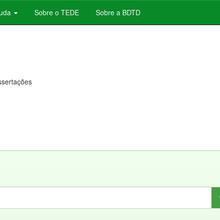
juda
Sobre o TEDE
Sobre a BDTD
issertações