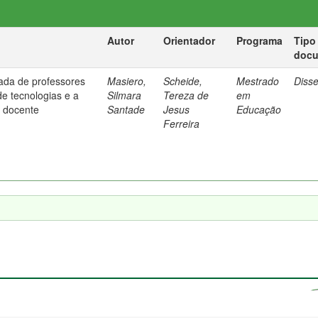
Autor
Orientador
Programa
Tipo
doc
ada de professores
Masiero,
Scheide,
Mestrado
Diss
de tecnologias e a
Silmara
Tereza de
em
 docente
Santade
Jesus
Educação
Ferreira