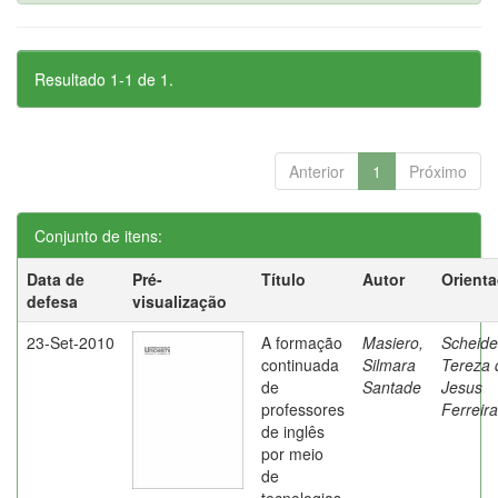
Resultado 1-1 de 1.
Anterior
1
Próximo
Conjunto de itens:
Data de
Pré-
Título
Autor
Orient
defesa
visualização
23-Set-2010
A formação
Masiero,
Scheide
continuada
Silmara
Tereza 
de
Santade
Jesus
professores
Ferreira
de inglês
por meio
de