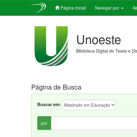
Página inicial
Navegar por
A
Skip
navigation
Unoeste
Biblioteca Digital de Teses e D
Página de Busca
Buscar em:
por