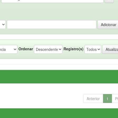
Ordenar
Registro(s)
Anterior
1
P