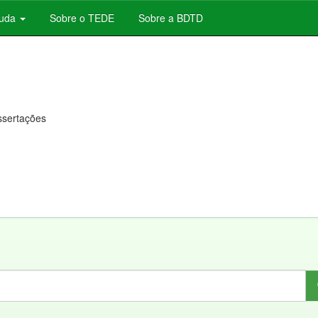
juda
Sobre o TEDE
Sobre a BDTD
issertações