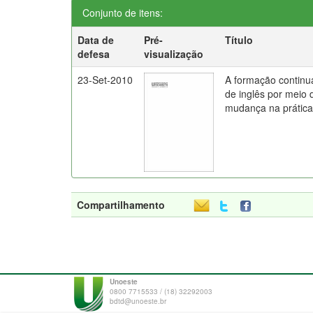
Conjunto de itens:
Data de
Pré-
Título
defesa
visualização
23-Set-2010
A formação continu
de inglês por meio 
mudança na prática
Compartilhamento
Unoeste
0800 7715533 / (18) 32292003
bdtd@unoeste.br