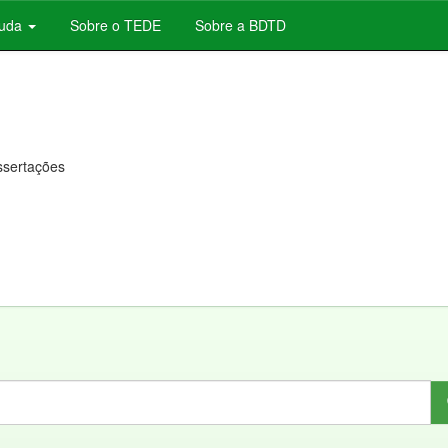
juda
Sobre o TEDE
Sobre a BDTD
issertações