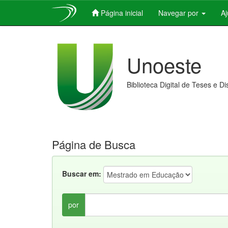
Página inicial
Navegar por
A
Skip
navigation
Unoeste
Biblioteca Digital de Teses e D
Página de Busca
Buscar em:
por