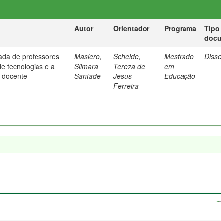
Autor
Orientador
Programa
Tipo
doc
ada de professores
Masiero,
Scheide,
Mestrado
Diss
de tecnologias e a
Silmara
Tereza de
em
 docente
Santade
Jesus
Educação
Ferreira