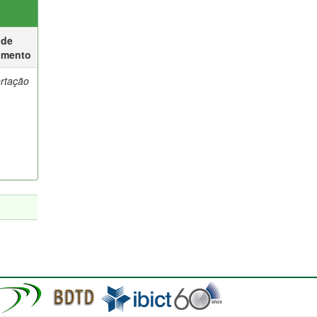
 de
umento
ertação