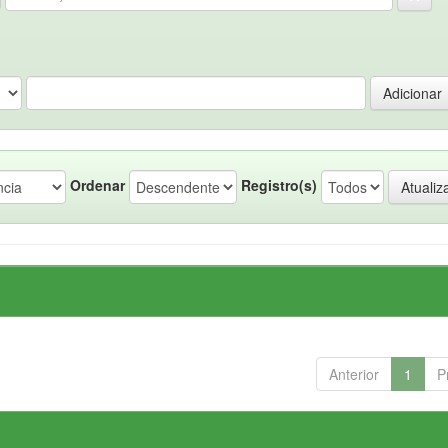
Ordenar
Registro(s)
Anterior
1
P