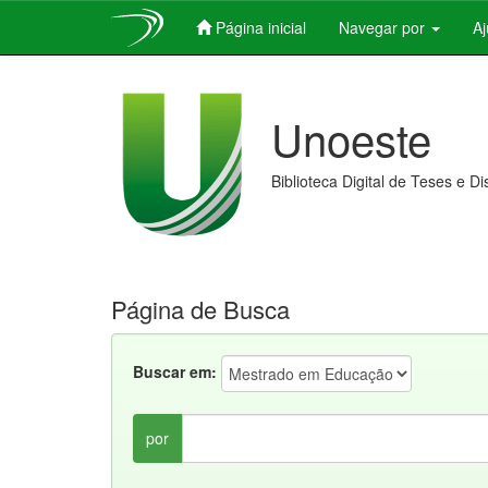
Página inicial
Navegar por
A
Skip
navigation
Unoeste
Biblioteca Digital de Teses e D
Página de Busca
Buscar em:
por