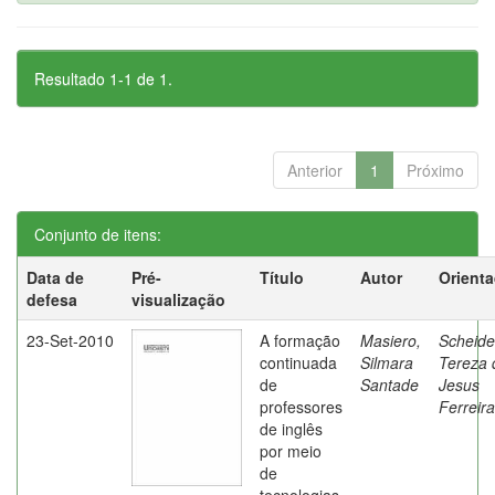
Resultado 1-1 de 1.
Anterior
1
Próximo
Conjunto de itens:
Data de
Pré-
Título
Autor
Orient
defesa
visualização
23-Set-2010
A formação
Masiero,
Scheide
continuada
Silmara
Tereza 
de
Santade
Jesus
professores
Ferreira
de inglês
por meio
de