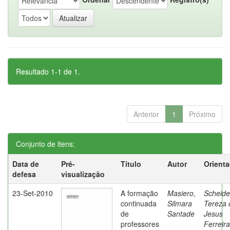
Resultado 1-1 de 1.
Anterior
1
Próximo
Conjunto de itens:
Data de
Pré-
Título
Autor
Orient
defesa
visualização
23-Set-2010
A formação
Masiero,
Scheide
continuada
Silmara
Tereza 
de
Santade
Jesus
professores
Ferreira