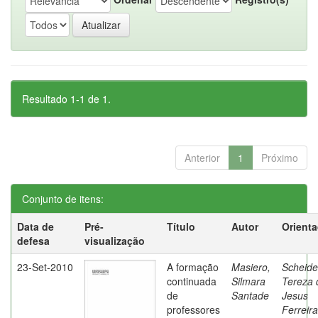
Resultado 1-1 de 1.
Anterior
1
Próximo
Conjunto de itens:
Data de
Pré-
Título
Autor
Orient
defesa
visualização
23-Set-2010
A formação
Masiero,
Scheide
continuada
Silmara
Tereza 
de
Santade
Jesus
professores
Ferreira