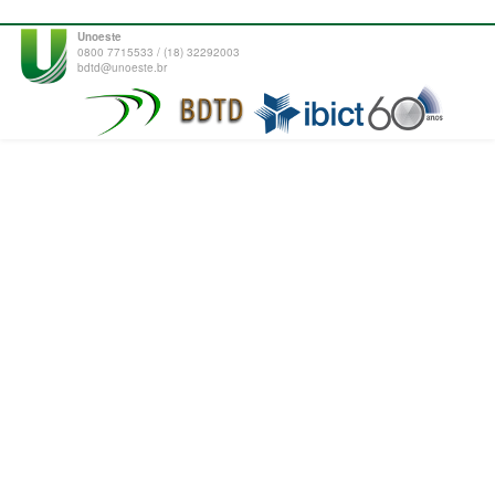
Unoeste
0800 7715533 / (18) 32292003
bdtd@unoeste.br