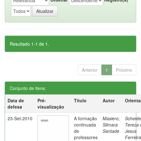
Resultado 1-1 de 1.
Anterior
1
Próximo
Conjunto de itens:
Data de
Pré-
Título
Autor
Orient
defesa
visualização
23-Set-2010
A formação
Masiero,
Scheide
continuada
Silmara
Tereza 
de
Santade
Jesus
professores
Ferreira