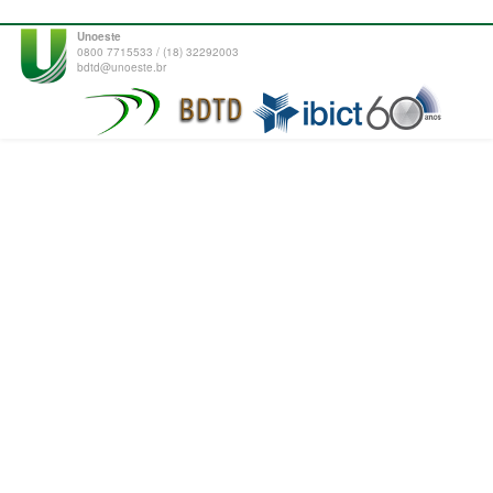
Unoeste
0800 7715533 / (18) 32292003
bdtd@unoeste.br