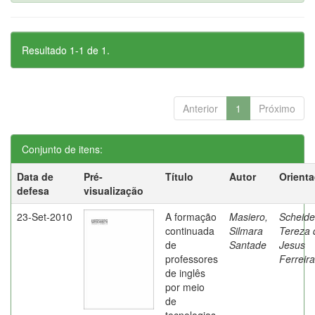
Resultado 1-1 de 1.
Anterior
1
Próximo
Conjunto de itens:
Data de
Pré-
Título
Autor
Orient
defesa
visualização
23-Set-2010
A formação
Masiero,
Scheide
continuada
Silmara
Tereza 
de
Santade
Jesus
professores
Ferreira
de inglês
por meio
de