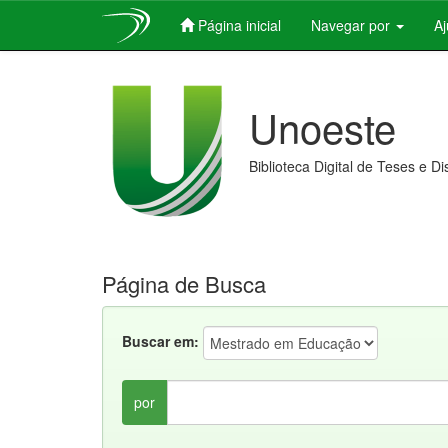
Página inicial
Navegar por
A
Skip
navigation
Unoeste
Biblioteca Digital de Teses e D
Página de Busca
Buscar em:
por