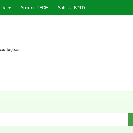
juda
Sobre o TEDE
Sobre a BDTD
issertações