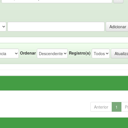
Ordenar
Registro(s)
Anterior
1
P