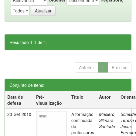
Resultado 1-1 de 1.
Anterior
1
Próximo
Conjunto de itens:
Data de
Pré-
Título
Autor
Orient
defesa
visualização
23-Set-2010
A formação
Masiero,
Scheide
continuada
Silmara
Tereza 
de
Santade
Jesus
professores
Ferreira