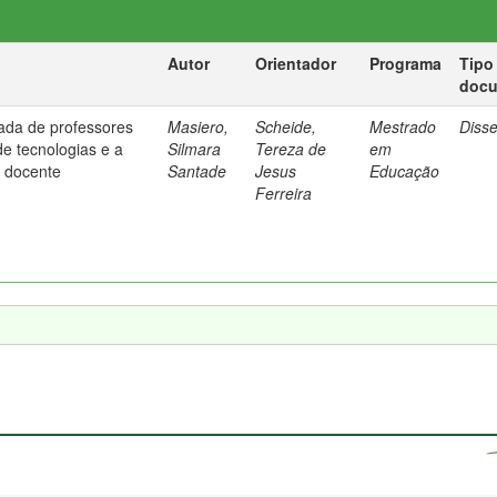
Autor
Orientador
Programa
Tipo
doc
ada de professores
Masiero,
Scheide,
Mestrado
Diss
de tecnologias e a
Silmara
Tereza de
em
 docente
Santade
Jesus
Educação
Ferreira