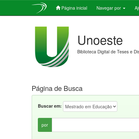
Página inicial
Navegar por
A
Skip
navigation
Unoeste
Biblioteca Digital de Teses e D
Página de Busca
Buscar em:
por