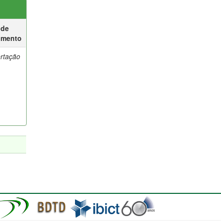
 de
umento
ertação