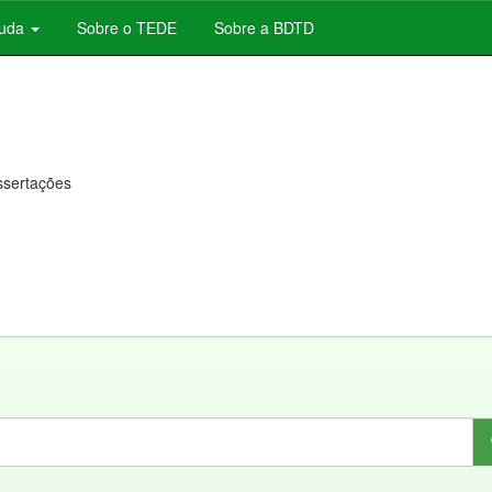
juda
Sobre o TEDE
Sobre a BDTD
issertações