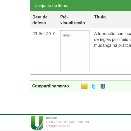
Conjunto de itens:
Data de
Pré-
Título
defesa
visualização
23-Set-2010
A formação continu
de inglês por meio 
mudança na prática
Compartilhamento
Unoeste
0800 7715533 / (18) 32292003
bdtd@unoeste.br