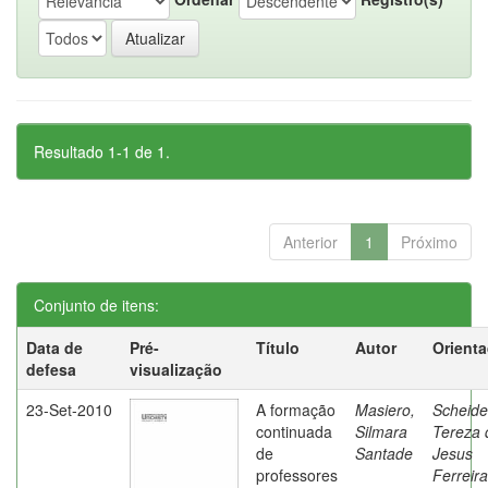
Resultado 1-1 de 1.
Anterior
1
Próximo
Conjunto de itens:
Data de
Pré-
Título
Autor
Orient
defesa
visualização
23-Set-2010
A formação
Masiero,
Scheide
continuada
Silmara
Tereza 
de
Santade
Jesus
professores
Ferreira