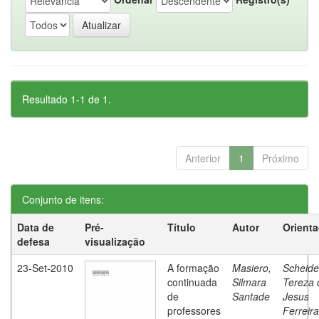
Resultado 1-1 de 1.
Anterior
1
Próximo
Conjunto de itens:
Data de
Pré-
Título
Autor
Orient
defesa
visualização
23-Set-2010
A formação
Masiero,
Scheide
continuada
Silmara
Tereza 
de
Santade
Jesus
professores
Ferreira