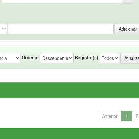
Ordenar
Registro(s)
Anterior
1
P