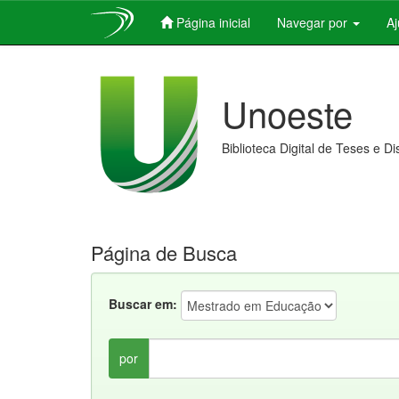
Página inicial
Navegar por
A
Skip
navigation
Unoeste
Biblioteca Digital de Teses e D
Página de Busca
Buscar em:
por