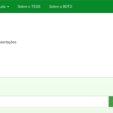
juda
Sobre o TEDE
Sobre a BDTD
issertações