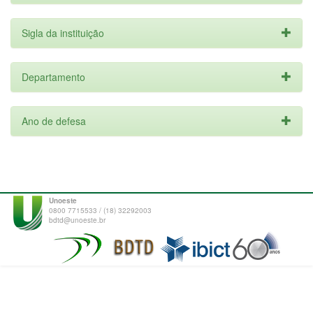
Sigla da instituição
Departamento
Ano de defesa
Unoeste
0800 7715533 / (18) 32292003
bdtd@unoeste.br