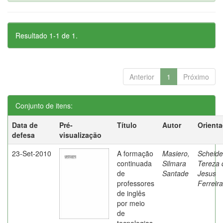
Resultado 1-1 de 1.
Anterior
1
Próximo
Conjunto de itens:
Data de
Pré-
Título
Autor
Orient
defesa
visualização
23-Set-2010
A formação
Masiero,
Scheide
continuada
Silmara
Tereza 
de
Santade
Jesus
professores
Ferreira
de inglês
por meio
de