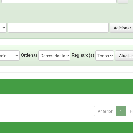
Ordenar
Registro(s)
Anterior
1
P