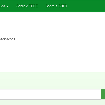
juda
Sobre o TEDE
Sobre a BDTD
issertações