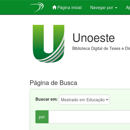
Página inicial
Navegar por
A
Skip
navigation
Unoeste
Biblioteca Digital de Teses e D
Página de Busca
Buscar em:
por