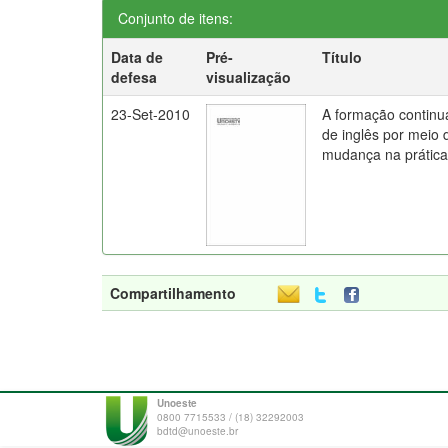
Conjunto de itens:
Data de
Pré-
Título
defesa
visualização
23-Set-2010
A formação continu
de inglês por meio 
mudança na prática
Compartilhamento
Unoeste
0800 7715533 / (18) 32292003
bdtd@unoeste.br