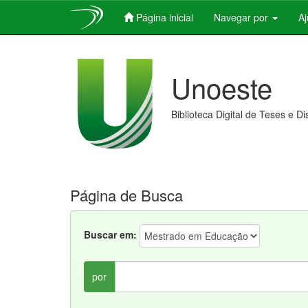
Página inicial
Navegar por
A
Skip
navigation
Unoeste
Biblioteca Digital de Teses e D
Página de Busca
Buscar em:
por