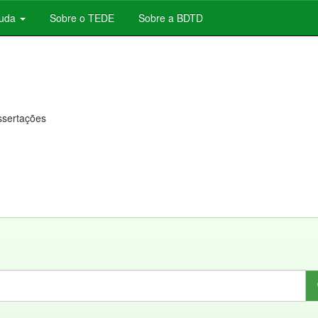
juda
Sobre o TEDE
Sobre a BDTD
issertações