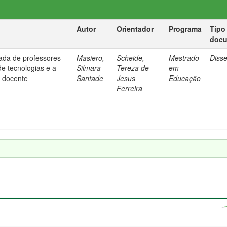
Autor
Orientador
Programa
Tipo
doc
ada de professores
Masiero,
Scheide,
Mestrado
Diss
de tecnologias e a
Silmara
Tereza de
em
 docente
Santade
Jesus
Educação
Ferreira