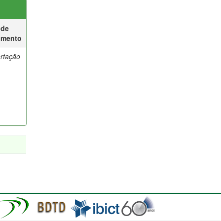
 de
umento
ertação