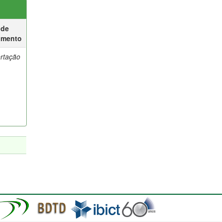
 de
umento
ertação