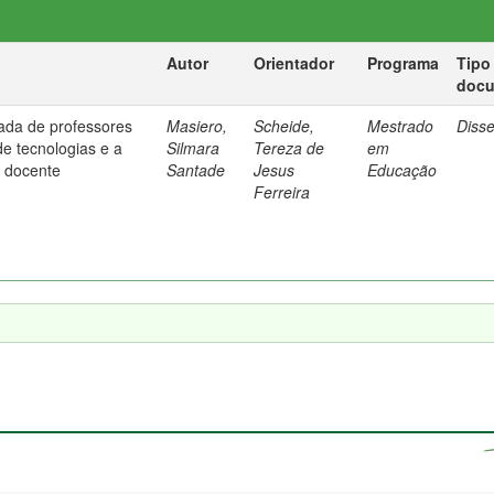
Autor
Orientador
Programa
Tipo
doc
ada de professores
Masiero,
Scheide,
Mestrado
Diss
de tecnologias e a
Silmara
Tereza de
em
 docente
Santade
Jesus
Educação
Ferreira