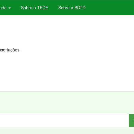
juda
Sobre o TEDE
Sobre a BDTD
issertações