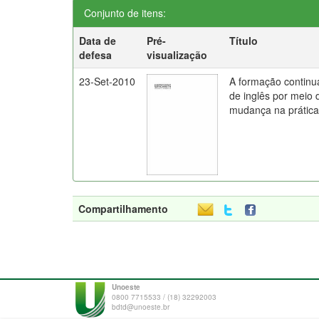
Conjunto de itens:
Data de
Pré-
Título
defesa
visualização
23-Set-2010
A formação continu
de inglês por meio 
mudança na prática
Compartilhamento
Unoeste
0800 7715533 / (18) 32292003
bdtd@unoeste.br