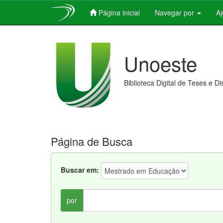
Página inicial
Navegar por
A
Skip
navigation
Unoeste
Biblioteca Digital de Teses e D
Página de Busca
Buscar em:
por