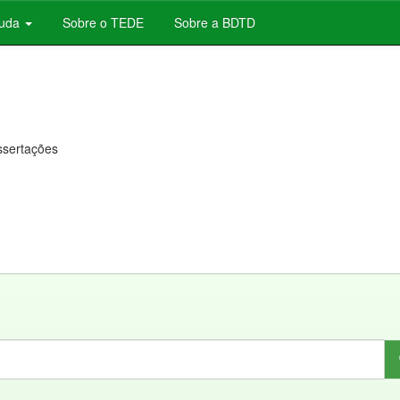
juda
Sobre o TEDE
Sobre a BDTD
issertações