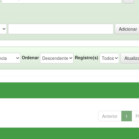
Ordenar
Registro(s)
Anterior
1
P