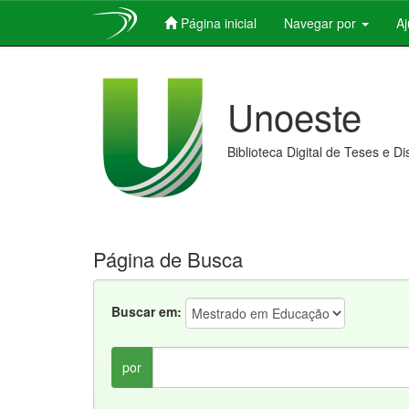
Página inicial
Navegar por
A
Skip
navigation
Unoeste
Biblioteca Digital de Teses e D
Página de Busca
Buscar em:
por