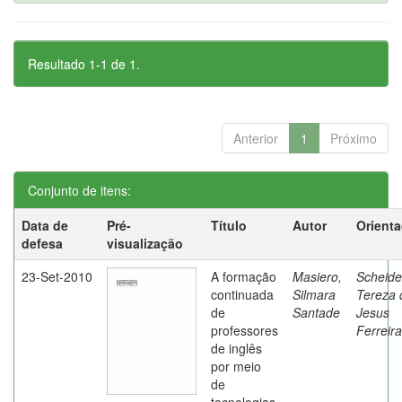
Resultado 1-1 de 1.
Anterior
1
Próximo
Conjunto de itens:
Data de
Pré-
Título
Autor
Orient
defesa
visualização
23-Set-2010
A formação
Masiero,
Scheide
continuada
Silmara
Tereza 
de
Santade
Jesus
professores
Ferreira
de inglês
por meio
de