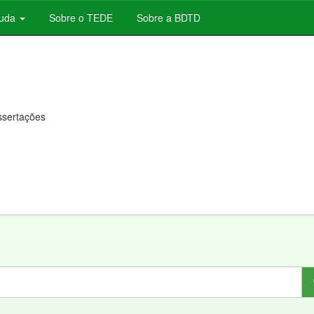
juda
Sobre o TEDE
Sobre a BDTD
issertações