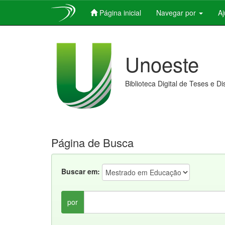
Página inicial
Navegar por
A
Skip
navigation
Unoeste
Biblioteca Digital de Teses e D
Página de Busca
Buscar em:
por