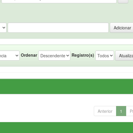
Ordenar
Registro(s)
Anterior
1
P