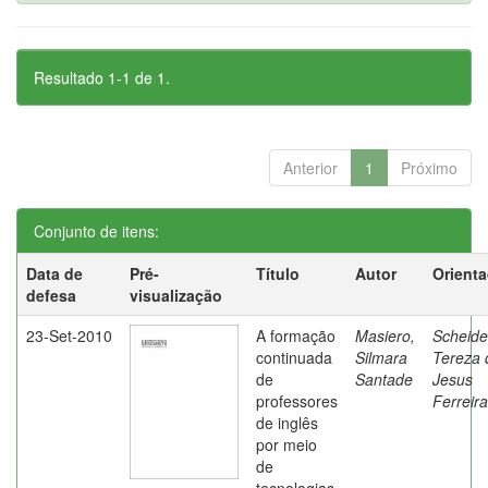
Resultado 1-1 de 1.
Anterior
1
Próximo
Conjunto de itens:
Data de
Pré-
Título
Autor
Orient
defesa
visualização
23-Set-2010
A formação
Masiero,
Scheide
continuada
Silmara
Tereza 
de
Santade
Jesus
professores
Ferreira
de inglês
por meio
de