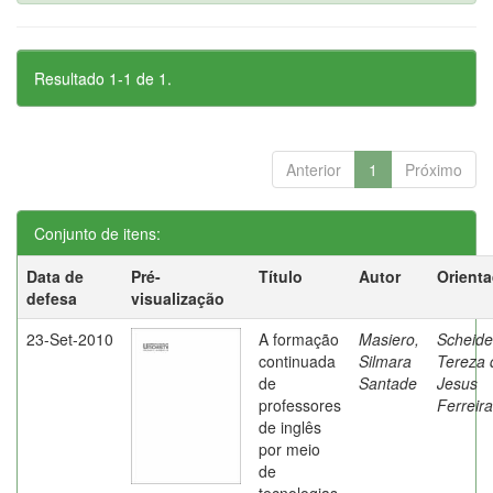
Resultado 1-1 de 1.
Anterior
1
Próximo
Conjunto de itens:
Data de
Pré-
Título
Autor
Orient
defesa
visualização
23-Set-2010
A formação
Masiero,
Scheide
continuada
Silmara
Tereza 
de
Santade
Jesus
professores
Ferreira
de inglês
por meio
de