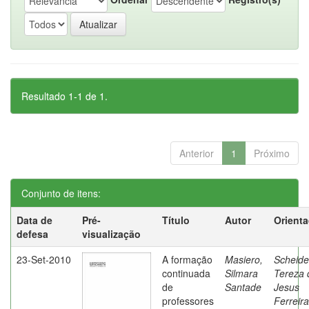
Resultado 1-1 de 1.
Anterior
1
Próximo
Conjunto de itens:
Data de
Pré-
Título
Autor
Orient
defesa
visualização
23-Set-2010
A formação
Masiero,
Scheide
continuada
Silmara
Tereza 
de
Santade
Jesus
professores
Ferreira