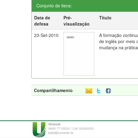
Conjunto de itens:
Data de
Pré-
Título
defesa
visualização
23-Set-2010
A formação continu
de inglês por meio 
mudança na prática
Compartilhamento
Unoeste
0800 7715533 / (18) 32292003
bdtd@unoeste.br