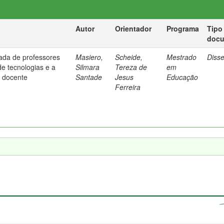
Autor
Orientador
Programa
Tipo
doc
ada de professores
Masiero,
Scheide,
Mestrado
Diss
de tecnologias e a
Silmara
Tereza de
em
 docente
Santade
Jesus
Educação
Ferreira