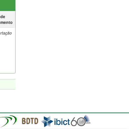
 de
umento
ertação