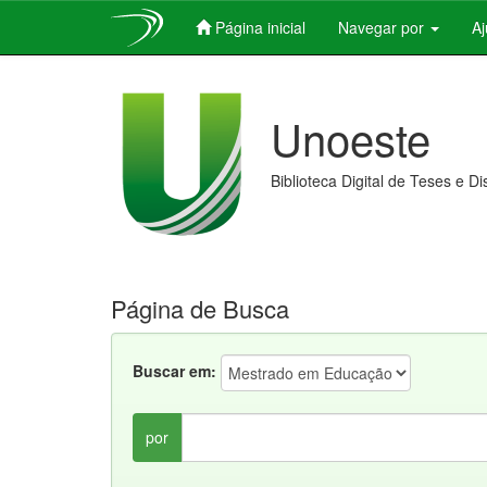
Página inicial
Navegar por
A
Skip
navigation
Unoeste
Biblioteca Digital de Teses e D
Página de Busca
Buscar em:
por