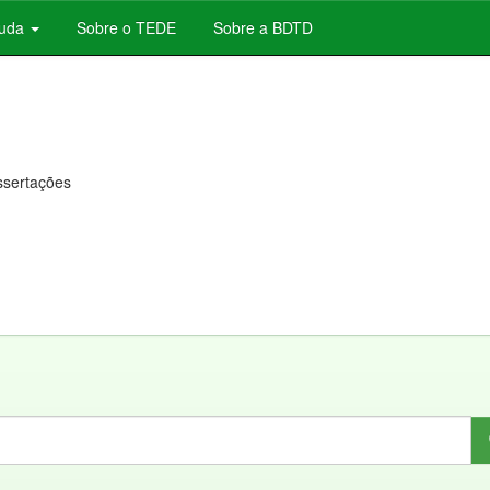
juda
Sobre o TEDE
Sobre a BDTD
issertações