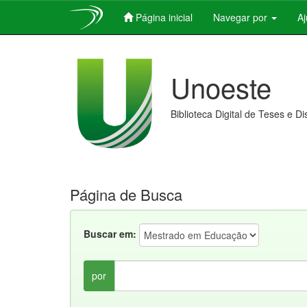
Página inicial
Navegar por
A
Skip
navigation
Unoeste
Biblioteca Digital de Teses e D
Página de Busca
Buscar em:
por