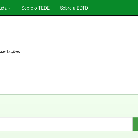
juda
Sobre o TEDE
Sobre a BDTD
issertações