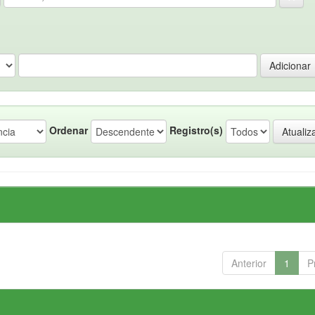
Ordenar
Registro(s)
Anterior
1
P