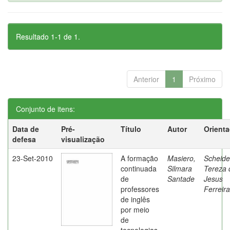
Resultado 1-1 de 1.
Anterior
1
Próximo
Conjunto de itens:
Data de
Pré-
Título
Autor
Orient
defesa
visualização
23-Set-2010
A formação
Masiero,
Scheide
continuada
Silmara
Tereza 
de
Santade
Jesus
professores
Ferreira
de inglês
por meio
de