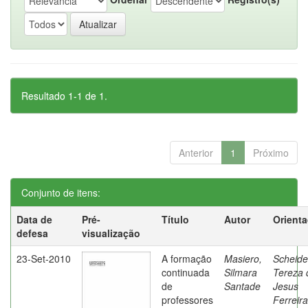
Resultado 1-1 de 1.
Anterior
1
Próximo
Conjunto de itens:
Data de
Pré-
Título
Autor
Orient
defesa
visualização
23-Set-2010
A formação
Masiero,
Scheide
continuada
Silmara
Tereza 
de
Santade
Jesus
professores
Ferreira