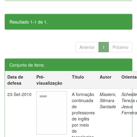
Resultado 1-1 de 1.
Anterior
1
Próximo
Conjunto de itens:
Data de
Pré-
Título
Autor
Orient
defesa
visualização
23-Set-2010
A formação
Masiero,
Scheide
continuada
Silmara
Tereza 
de
Santade
Jesus
professores
Ferreira
de inglês
por meio
de