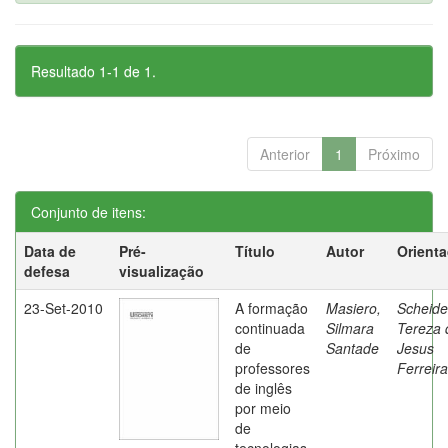
Resultado 1-1 de 1.
Anterior
1
Próximo
Conjunto de itens:
Data de
Pré-
Título
Autor
Orient
defesa
visualização
23-Set-2010
A formação
Masiero,
Scheide
continuada
Silmara
Tereza 
de
Santade
Jesus
professores
Ferreira
de inglês
por meio
de