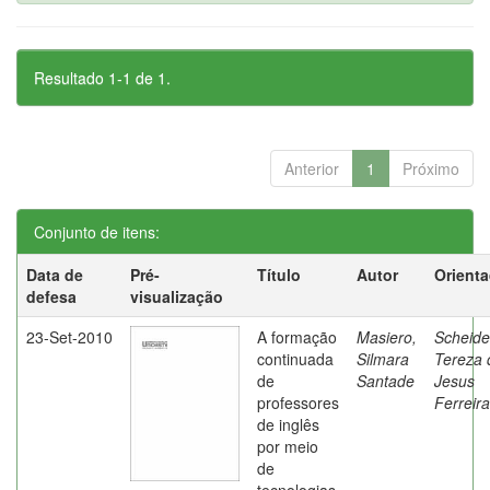
Resultado 1-1 de 1.
Anterior
1
Próximo
Conjunto de itens:
Data de
Pré-
Título
Autor
Orient
defesa
visualização
23-Set-2010
A formação
Masiero,
Scheide
continuada
Silmara
Tereza 
de
Santade
Jesus
professores
Ferreira
de inglês
por meio
de