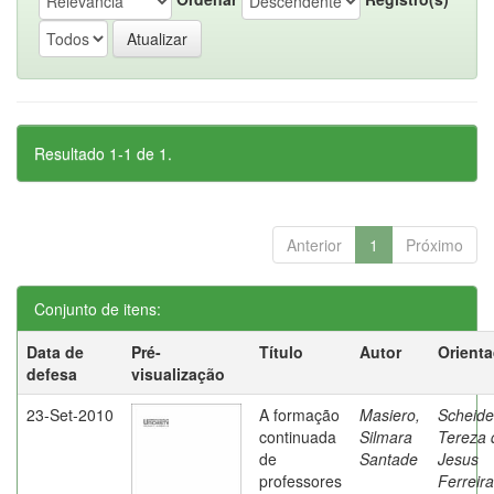
Resultado 1-1 de 1.
Anterior
1
Próximo
Conjunto de itens:
Data de
Pré-
Título
Autor
Orient
defesa
visualização
23-Set-2010
A formação
Masiero,
Scheide
continuada
Silmara
Tereza 
de
Santade
Jesus
professores
Ferreira