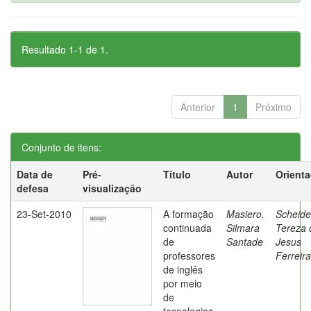
Resultado 1-1 de 1.
Anterior
1
Próximo
Conjunto de itens:
Data de
Pré-
Título
Autor
Orient
defesa
visualização
23-Set-2010
A formação
Masiero,
Scheide
continuada
Silmara
Tereza 
de
Santade
Jesus
professores
Ferreira
de inglês
por meio
de