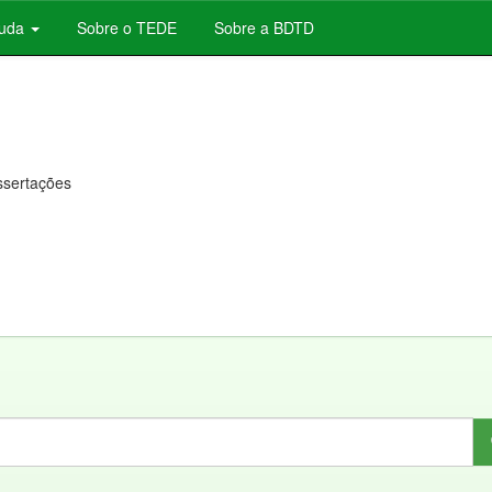
juda
Sobre o TEDE
Sobre a BDTD
issertações