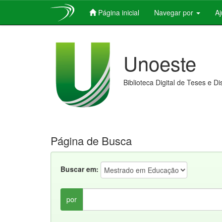
Página inicial
Navegar por
A
Skip
navigation
Unoeste
Biblioteca Digital de Teses e D
Página de Busca
Buscar em:
por