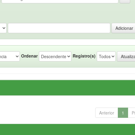
Ordenar
Registro(s)
Anterior
1
P