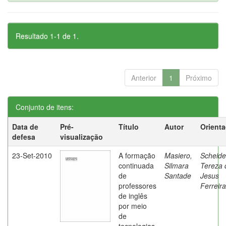
Resultado 1-1 de 1.
Anterior
1
Próximo
Conjunto de itens:
Data de
Pré-
Título
Autor
Orient
defesa
visualização
23-Set-2010
A formação
Masiero,
Scheide
continuada
Silmara
Tereza 
de
Santade
Jesus
professores
Ferreira
de inglês
por meio
de