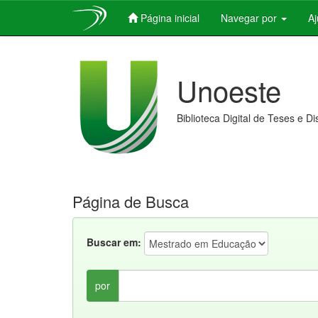
Página inicial
Navegar por
A
Skip
navigation
Unoeste
Biblioteca Digital de Teses e D
Página de Busca
Buscar em:
por