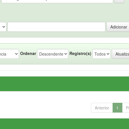
Ordenar
Registro(s)
Anterior
1
P