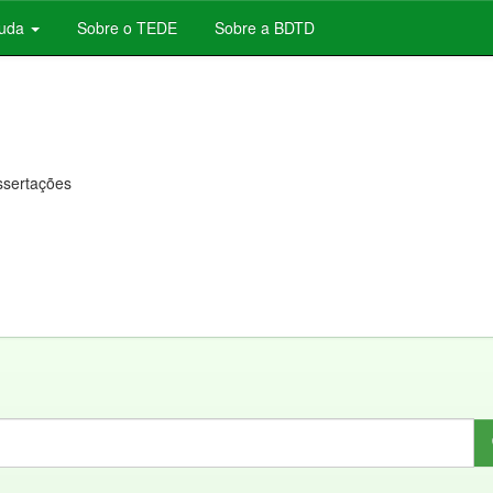
juda
Sobre o TEDE
Sobre a BDTD
issertações